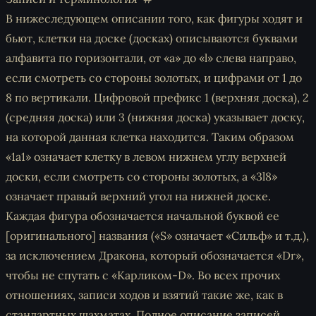
В нижеследующем описании того, как фигуры ходят и
бьют, клетки на доске (досках) описываются буквами
алфавита по горизонтали, от «a» до «l» слева направо,
если смотреть со стороны золотых, и цифрами от 1 до
8 по вертикали. Цифровой префикс 1 (верхняя доска), 2
(средняя доска) или 3 (нижняя доска) указывает доску,
на которой данная клетка находится. Таким образом
«1a1» означает клетку в левом нижнем углу верхней
доски, если смотреть со стороны золотых, а «3l8»
означает правый верхний угол на нижней доске.
Каждая фигура обозначается начальной буквой ее
[оригинального] названия («S» означает «Сильф» и т.д.),
за исключением Дракона, который обозначается «Dr»,
чтобы не спутать с «Карликом-D». Во всех прочих
отношениях, записи ходов и взятий такие же, как в
стандартных шахматах. Полное описание записей