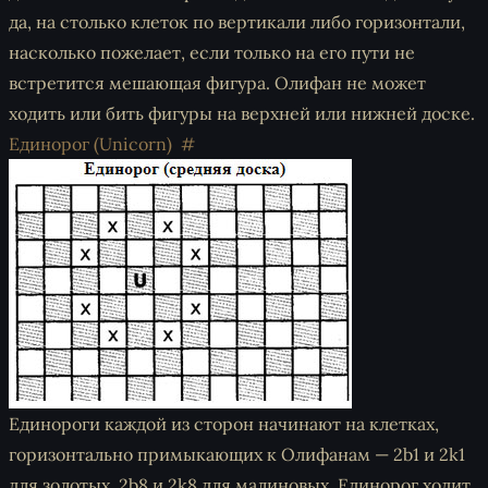
да, на столько клеток по вертикали либо горизонтали,
насколько пожелает, если только на его пути не
встретится мешающая фигура. Олифан не может
ходить или бить фигуры на верхней или нижней доске.
Единорог (Unicorn)
Единороги каждой из сторон начинают на клетках,
горизонтально примыкающих к Олифанам — 2b1 и 2k1
для золотых, 2b8 и 2k8 для малиновых. Единорог ходит