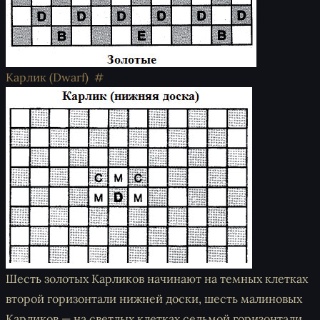
Карлик (Dwarf)
Шесть золотых Карликов начинают на темных клетках
второй горизонтали нижней доски, шесть малиновых
Карликов — на светлых клетках седьмой горизонтали