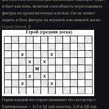
и бьет как конь, включая способность перескакивать
фигуры на промежуточных клетках. Он не может
ходить и бить фигуры на верхней или нижней доске.
Герой (Hero)
Герои каждой из сторон начинают по соседству с
Единорогами — 2c1 и 2j1 для золотых, 2c8 и 2j8 для