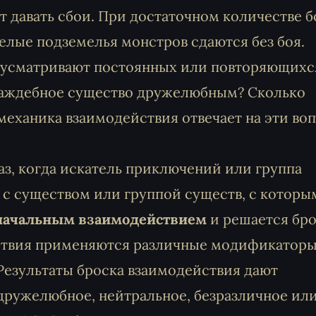
т давать сбои. При достаточном количестве 
елые подземелья монстров сдаются без боя.
дусматривают постоянных или повторяющихс
раждебное существо дружелюбным? Сколько
механика взаимодействия отвечает на эти во
з, когда искатель приключений или группа
с существом или группой существ, с которы
начальным взаимодействием
и решается бр
йствия применяются различные модификаторы
Результаты броска взаимодействия дают
дружелюбное, нейтральное, безразличное ил