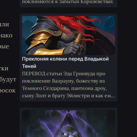
поклоняются в Забытых Королевствах
или
нако
рые
Преклоняя колени перед Владыкой
Теней
тки
ПЕРЕВОД статьи Эда Гринвуда про
 будут
поклонение Ваэрауну, божеству из
Темного Селдарина, пантеона дроу,
росок
сыну Лолт и брату Эйлистри и как ему
поклоняются не-дроу