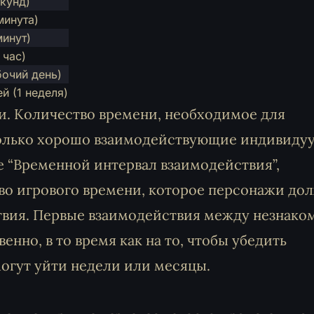
екунд)
минута)
минут)
 час)
бочий день)
й (1 неделя)
и. Количество времени, необходимое для
сколько хорошо взаимодействующие индивиду
це “Временной интервал взаимодействия”,
во игрового времени, которое персонажи до
ствия. Первые взаимодействия между незнак
нно, в то время как на то, чтобы убедить
могут уйти недели или месяцы.