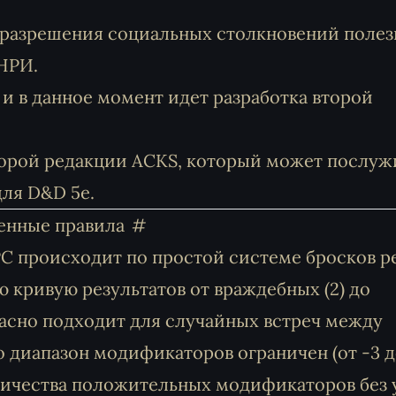
 разрешения социальных столкновений полез
 НРИ.
 и в данное момент идет разработка второй
торой редакции ACKS, который может послуж
для D&D 5e.
енные правила
C происходит по простой системе бросков р
ю кривую результатов от враждебных (2) до
расно подходит для случайных встреч между
диапазон модификаторов ограничен (от -3 до
ичества положительных модификаторов без 