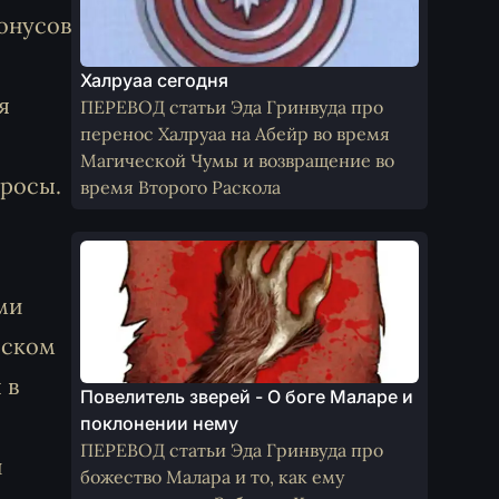
бонусов
Халруаа сегодня
я
ПЕРЕВОД статьи Эда Гринвуда про
перенос Халруаа на Абейр во время
Магической Чумы и возвращение во
просы.
время Второго Раскола
ми
оском
 в
Повелитель зверей - О боге Маларе и
поклонении нему
ПЕРЕВОД статьи Эда Гринвуда про
и
божество Малара и то, как ему