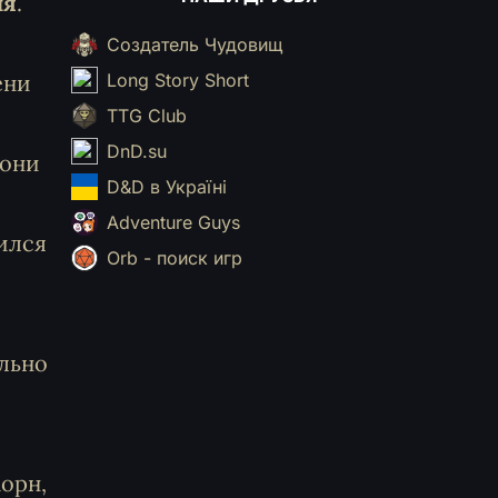
ля
.
Создатель Чудовищ
ени
Long Story Short
TTG Club
DnD.su
 они
D&D в Україні
Adventure Guys
ился
Orb - поиск игр
ально
Морн,