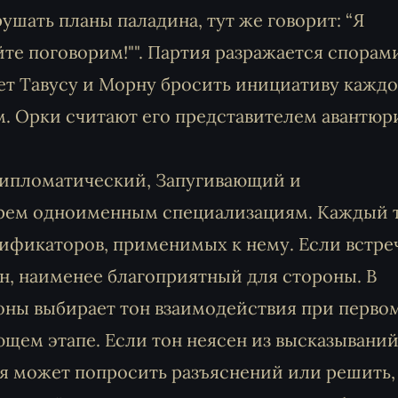
ушать планы паладина, тут же говорит: “Я
йте поговорим!"". Партия разражается спорам
ает Тавусу и Морну бросить инициативу каждо
м. Орки считают его представителем авантюр
Дипломатический, Запугивающий и
 трем одноименным специализациям. Каждый 
ификаторов, применимых к нему. Если встре
он, наименее благоприятный для стороны. В
оны выбирает тон взаимодействия при перво
щем этапе. Если тон неясен из высказывани
ья может попросить разъяснений или решить,