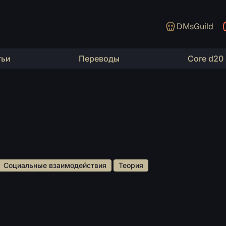
DMsGuild
тьи
Переводы
Core d20
 Социальные взаимодействия 
 Теория 