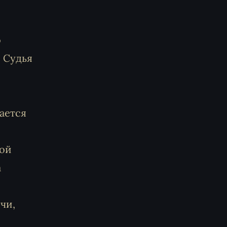
о
. Судья
ается
вой
а
чи,