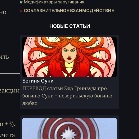
#
Модификаторы запугивания
но
#
СОБЛАЗНИТЕЛЬНОЕ ВЗАИМОДЕЙСТВИЕ
НОВЫЕ СТАТЬИ
ить
Богиня Суни
ПЕРЕВОД статьи Эда Гринвуда про
еакции
богиню Суни - незерильскую богиню
любви
 +3).
учета