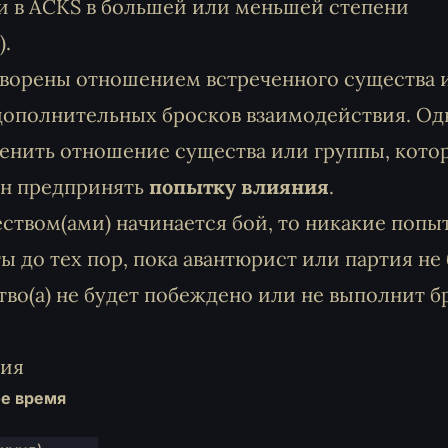
и в
ACKS в
большей или меньшей степени
).
творены отношением встреченного существа 
 дополнительных бросков взаимодействия. Од
енить отношение существа или группы, кото
ен предпринять
попытку влияния
.
ством(ами) начинается бой, то никакие попы
ы до тех пор, пока авантюрист или партия не
тво(а) не будет побеждено или не выполнит б
вия
е время