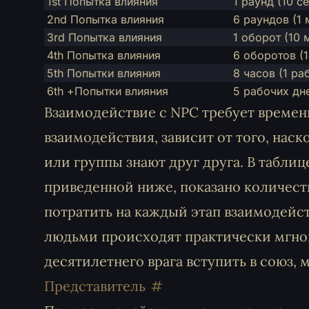
1st Попытка влияния
1 раунд (10 с
2nd Попытка влияния
6 раундов (1 
3rd Попытка влияния
1 оборот (10 
4th Попытка влияния
6 оборотов (1
5th Попытки влияния
8 часов (1 ра
6th +Попытки влияния
5 рабочих дне
Взаимодействие с NPC требует времен
взаимодействия, зависит от того, на
или группы знают друг друга. В табли
приведенной ниже, показано количест
потратить на каждый этап взаимодей
людьми происходят практически мгнове
десятилетнего врага вступить в союз, 
Представитель