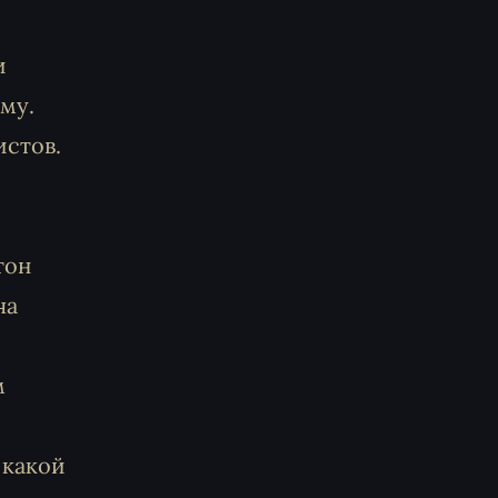
и
му.
истов.
тон
ча
м
й
 какой