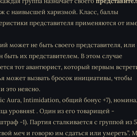
аждая группа назначает своего
представите
ж с наивысшей харизмой. Класс, баллы
теристики представителя применяются от им
ий может не быть своего представителя, или
н быть их представителем. В этом случае
ется тот авантюрист, который первым встрет
ья может вызвать бросок инициативы, чтобы
и это неясно.
c Aura, Intimidation, общий бонус +7), номин
а уровняst . Один из его товарищей -
траф -1). Партия сталкивается с группой из 5
 свой меч и говорю им сдаться или умереть”. 