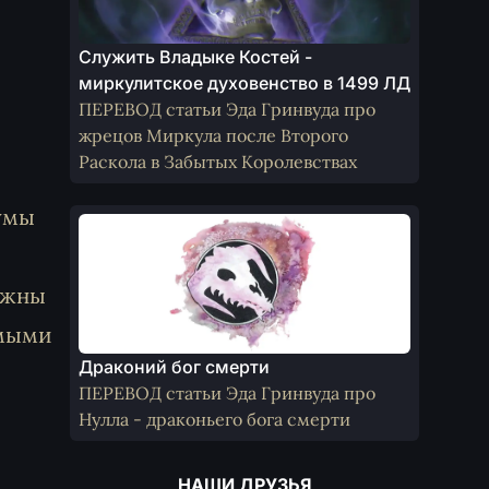
Служить Владыке Костей -
миркулитское духовенство в 1499 ЛД
ПЕРЕВОД статьи Эда Гринвуда про
жрецов Миркула после Второго
Раскола в Забытых Королевствах
умы
лжны
омыми
Драконий бог смерти
ПЕРЕВОД статьи Эда Гринвуда про
Нулла - драконьего бога смерти
НАШИ ДРУЗЬЯ