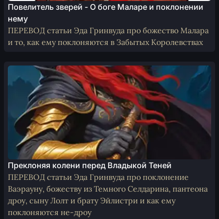
Повелитель зверей - О боге Маларе и поклонении
нему
ПЕРЕВОД статьи Эда Гринвуда про божество Малара
и то, как ему поклоняются в Забытых Королевствах
Преклоняя колени перед Владыкой Теней
ПЕРЕВОД статьи Эда Гринвуда про поклонение
Ваэрауну, божеству из Темного Селдарина, пантеона
дроу, сыну Лолт и брату Эйлистри и как ему
поклоняются не-дроу