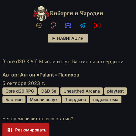
Киборги и Чародеи
НАВИГАЦИЯ
[Core d20 RPG] Мысли вслух: Бастионы и твердыни
Автор: Антон «Palant» Палихов
5 октября 2023 г.
 Core d20 RPG 
 D&D 5e 
 Unearthed Arcana 
 playtest 
 Бастион 
 Мысли вслух 
 Твердыня 
 подсистема 
Нет времени читать всю статью?
Резюмировать