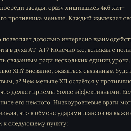
 посреди засады, сразу лишившись 4к6 хит-
ного противника меньше. Каждый извлекает с
о позволяет довольно интересно взаимодейст
нта в духа АТ-АТ? Конечно же, великан с пол
ть связанным ради нескольких единиц урона.
олько ХП? Внезапно, оказаться связанным буде
вым, а? Чем меньше ХП остаётся у противник
 что делает приёмы более эффективными. Есл
ните его немного. Низкоуровневые враги мог
нимая, что в обмене ударами шансов на выжи
м к следующему пункту: