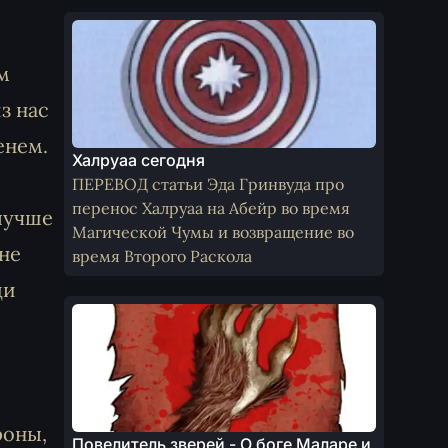
м
з нас
енем.
Халруаа сегодня
ПЕРЕВОД статьи Эда Гринвуда про
перенос Халруаа на Абейр во время
 лучше
Магической Чумы и возвращение во
 не
время Второго Раскола
ди
роны,
Повелитель зверей - О боге Маларе и