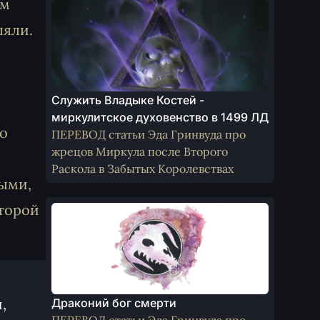
им
ляли.
Служить Владыке Костей -
миркулитское духовенство в 1499 ЛД
но
ПЕРЕВОД статьи Эда Гринвуда про
жрецов Миркула после Второго
Раскола в Забытых Королевствах
ными,
второй
,
Драконий бог смерти