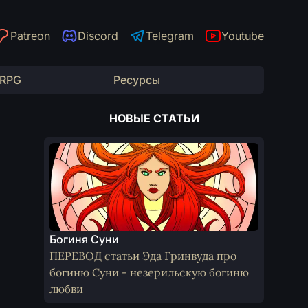
Patreon
Discord
Telegram
Youtube
 RPG
Ресурсы
НОВЫЕ СТАТЬИ
Богиня Суни
ПЕРЕВОД статьи Эда Гринвуда про
богиню Суни - незерильскую богиню
любви