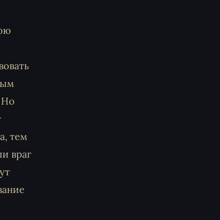
вою
вовать
ным
 Но
т
а, тем
и враг
ут
вание