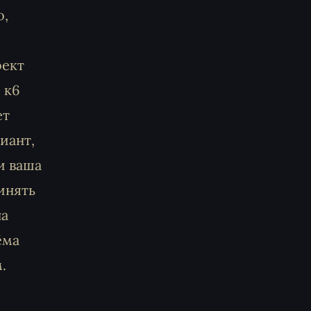
о,
фект
 к6
ет
иант,
и ваша
инять
на
ёма
.