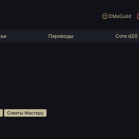
DMsGuild
тьи
Переводы
Core d20
 
 Советы Мастеру 