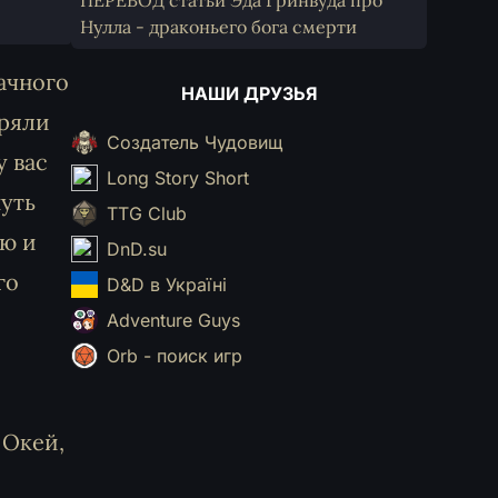
ПЕРЕВОД статьи Эда Гринвуда про
Нулла - драконьего бога смерти
ачного
НАШИ ДРУЗЬЯ
еряли
Создатель Чудовищ
у вас
Long Story Short
нуть
TTG Club
ою и
DnD.su
го
D&D в Україні
Adventure Guys
Orb - поиск игр
 Окей,