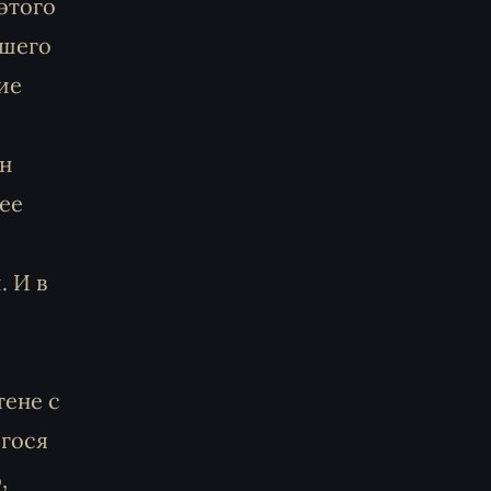
этого
ьшего
ие
он
ее
. И в
тене с
егося
,