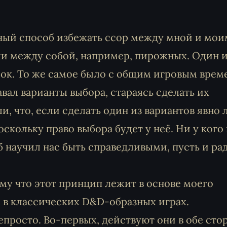
ный способ избежать ссор между мной и мои
ли между собой, например, пирожных. Один и
сок. То же самое было с общим игровым врем
авал варианты выбора, стараясь сделать их
, что, если сделать один из вариантов явно
оскольку право выбора будет у неё. Ни у кого
б научил нас быть справедливыми, пусть и ра
ому что этот принцип лежит в основе моего
в классических D&D-образных играх.
епросто. Во-первых, действуют они в обе сто