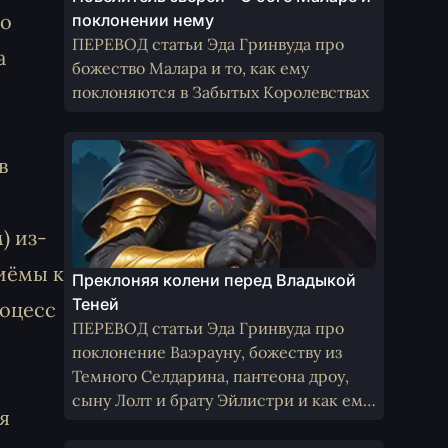
но
поклонении нему
ПЕРЕВОД статьи Эда Гринвуда про
а
божество Малара и то, как ему
поклоняются в Забытых Королевствах
в
) из-
иёмы к
Преклоняя колени перед Владыкой
Теней
роцесс
ПЕРЕВОД статьи Эда Гринвуда про
поклонение Ваэрауну, божеству из
Темного Селдарина, пантеона дроу,
сыну Лолт и брату Эйлистри и как ему
я
поклоняются не-дроу