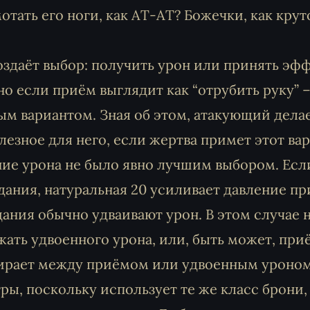
тать его ноги, как АТ-АТ? Божечки, как крут
оздаёт выбор: получить урон или принять эф
о если приём выглядит как “отрубить руку” –
ым вариантом. Зная об этом, атакующий дела
езное для него, если жертва примет этот вар
ние урона не было явно лучшим выбором. Есл
ания, натуральная 20 усиливает давление пр
ания обычно удваивают урон. В этом случае 
ать удвоенного урона, или, быть может, при
бирает между приёмом или удвоенным уроном
ры, поскольку использует те же класс брони,