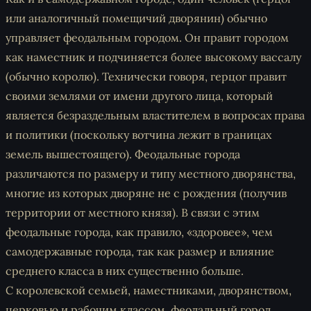
или аналогичный помещичий дворянин) обычно
управляет феодальным городом. Он правит городом
как наместник и подчиняется более высокому вассалу
(обычно королю). Технически говоря, герцог правит
своими землями от имени другого лица, который
является безраздельным властителем в вопросах права
и политики (поскольку вотчина лежит в границах
земель вышестоящего). Феодальные города
различаются по размеру и типу местного дворянства,
многие из которых дворяне не с рождения (получив
территории от местного князя). В связи с этим
феодальные города, как правило, «здоровее», чем
самодержавные города, так как размер и влияние
среднего класса в них существенно больше.
С королевской семьей, наместниками, дворянством,
церковью и рабочим классом, феодальный город