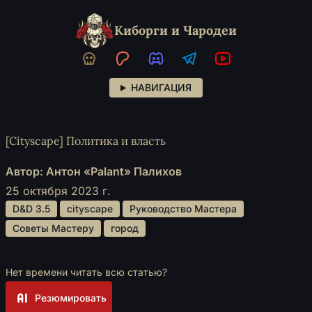
Киборги и Чародеи
НАВИГАЦИЯ
[Cityscape] Политика и власть
Автор: Антон «Palant» Палихов
25 октября 2023 г.
 D&D 3.5 
 cityscape 
 Руководство Мастера 
 Советы Мастеру 
 город 
Нет времени читать всю статью?
Резюмировать