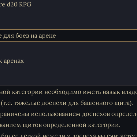
re d20 RPG
 для боев на арене
х аренах
ной категории необходимо иметь навык влад
т.е. тяжелые доспехи для башенного щита).
ограничены использованием доспехов опреде
ванием щитов определенной категории.
 более легкой нежели у доспеха вы считаетес