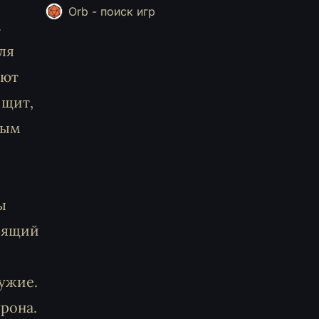
Orb - поиск игр
.
ля
ают
 щит,
ным
ы
обящий
ужие.
рона.