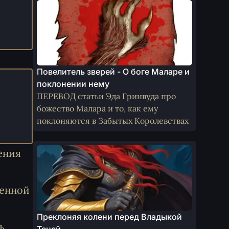
Повелитель зверей - О боге Маларе и
поклонении нему
ПЕРЕВОД статьи Эда Гринвуда про
божество Малара и то, как ему
поклоняются в Забытых Королевствах
ения
ленной
Преклоняя колени перед Владыкой
ь