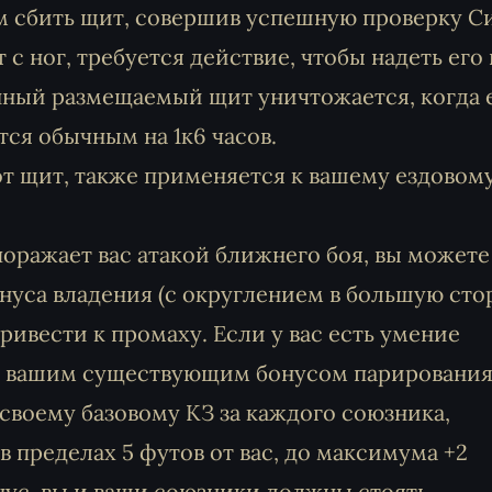
м сбить щит, совершив успешную проверку С
ит с ног, требуется действие, чтобы надеть его
нный размещаемый щит уничтожается, когда 
ся обычным на 1к6 часов.
от щит, также применяется к вашему ездовом
оражает вас атакой ближнего боя, вы можете
нуса владения (с округлением в большую стор
ривести к промаху. Если у вас есть умение
с вашим существующим бонусом парирования
 своему базовому КЗ за каждого союзника,
 пределах 5 футов от вас, до максимума +2
нус, вы и ваши союзники должны стоять.