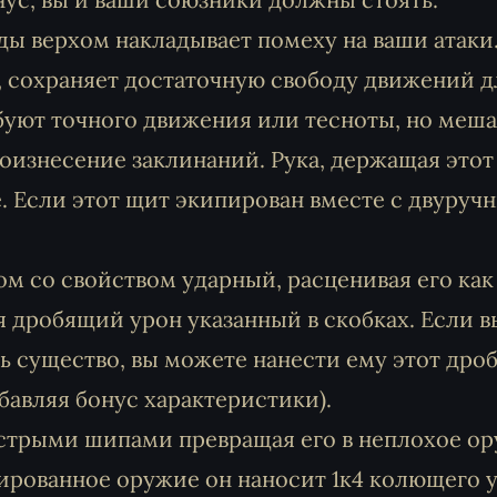
ды верхом накладывает помеху на ваши атаки
, сохраняет достаточную свободу движений д
буют точного движения или тесноты, но меш
оизнесение заклинаний. Рука, держащая этот
. Если этот щит экипирован вместе с двуруч
м со свойством ударный, расценивая его как
 дробящий урон указанный в скобках. Если в
ть существо, вы можете нанести ему этот др
обавляя бонус характеристики).
стрыми шипами превращая его в неплохое ор
ированное оружие он наносит 1к4 колющего у