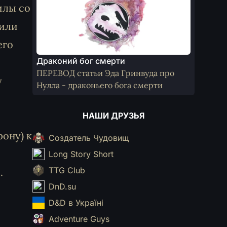
илы со
 или
его
Драконий бог смерти
ПЕРЕВОД статьи Эда Гринвуда про
у
Нулла - драконьего бога смерти
НАШИ ДРУЗЬЯ
ону) к
Создатель Чудовищ
Long Story Short
TTG Club
.
DnD.su
D&D в Україні
Adventure Guys