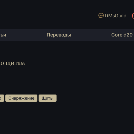
DMsGuild
тьи
Переводы
Core d20
по щитам
х 
 Снаряжение 
 Щиты 