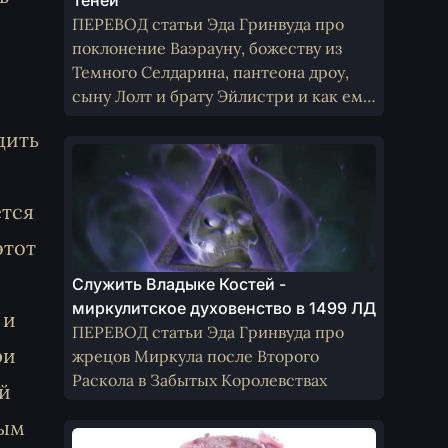
Теней
ПЕРЕВОД статьи Эда Гринвуда про
поклонение Ваэрауну, божеству из
Темного Селдарина, пантеона дроу,
сыну Лолт и брату Эйлистри и как ему
поклоняются не-дроу
дить
ется
этот
Служить Владыке Костей -
миркулитское духовенство в 1499 ЛД
 и
ПЕРЕВОД статьи Эда Гринвуда про
ри
жрецов Миркула после Второго
Раскола в Забытых Королевствах
ый
ным