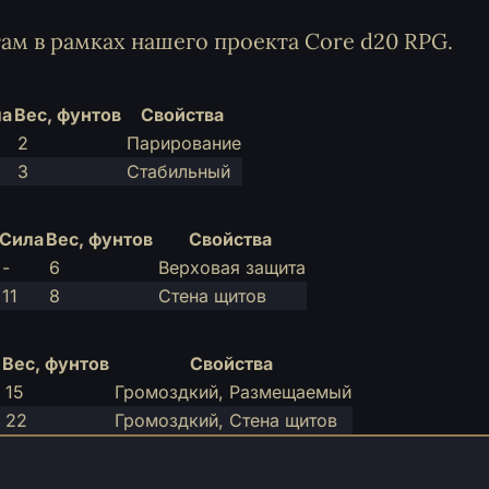
ам в рамках нашего проекта Core d20 RPG.
ла
Вес, фунтов
Свойства
2
Парирование
3
Стабильный
Сила
Вес, фунтов
Свойства
-
6
Верховая защита
11
8
Стена щитов
Вес, фунтов
Свойства
15
Громоздкий, Размещаемый
22
Громоздкий, Стена щитов