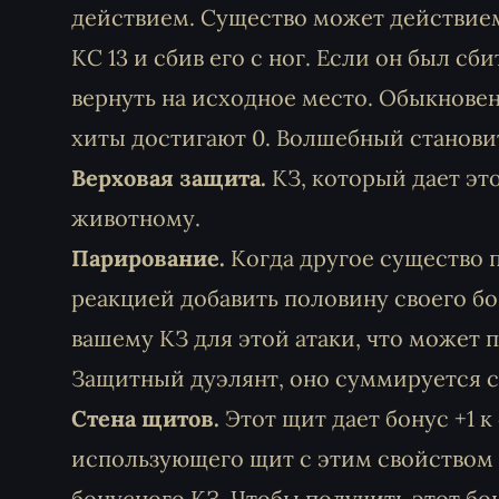
действием. Существо может действие
КС 13 и сбив его с ног. Если он был сб
вернуть на исходное место. Обыкнове
хиты достигают 0. Волшебный становит
Верховая защита.
КЗ, который дает эт
животному.
Парирование.
Когда другое существо п
реакцией добавить половину своего бо
вашему КЗ для этой атаки, что может п
Защитный дуэлянт, оно суммируется 
Стена щитов.
Этот щит дает бонус +1 к
использующего щит с этим свойством в
бонусного КЗ. Чтобы получить этот бо