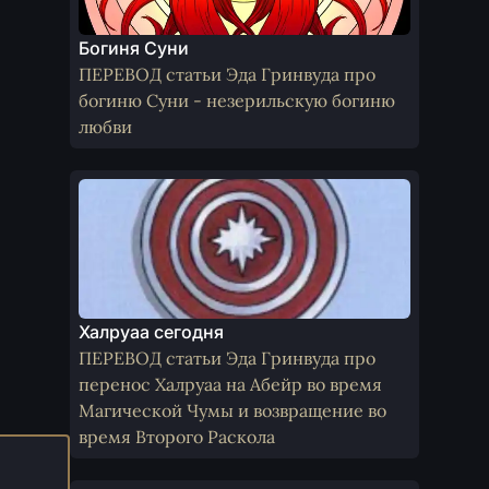
Богиня Суни
ПЕРЕВОД статьи Эда Гринвуда про
богиню Суни - незерильскую богиню
любви
Халруаа сегодня
ПЕРЕВОД статьи Эда Гринвуда про
перенос Халруаа на Абейр во время
Магической Чумы и возвращение во
время Второго Раскола