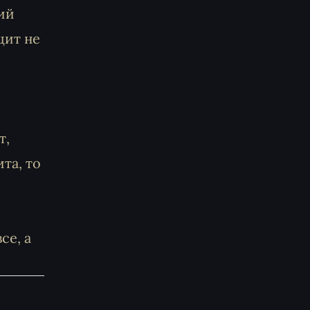
ий
щит не
т,
та, то
се, а