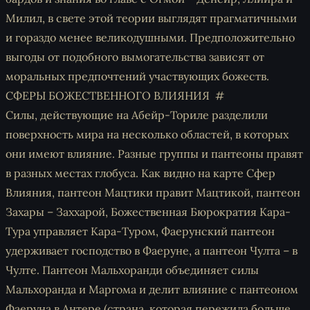
Милил, в свете этой теории выглядят прагматичными
и гораздо менее великодушными. Предположительно
выгоды от подобного вымогательства зависят от
моральных предпочтений участвующих божеств.
СФЕРЫ БОЖЕСТВЕННОГО ВЛИЯНИЯ
Силы, действующие на Абейр-Ториле разделили
поверхность мира на несколько областей, в которых
они имеют влияние. Разные группы и пантеоны правят
в разных местах глобуса. Как видно на карте Сфер
Влияния, пантеон Мацтики правит Мацтикой, пантеон
Захары – Заххарой, Божественная Бюрократия Кара-
Тура управляет Кара-Туром, Фаерунский пантеон
удерживает господство в Фаеруне, а пантеон Чулта – в
Чулте. Пантеон Мальхоранди объединяет силы
Мальхоранда и Маргома и делит влияние с пантеоном
Фаеруна в Антере (страна, которая пережила больше