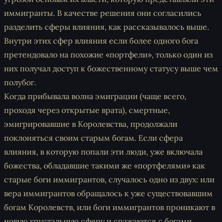
иммигранты. В качестве решения они согласились
разделить сферы влияния, как рассказывалось выше.
Внутри этих сфер влияния если более одного бога
претендовало на похожие «портфели», только один из
них получал доступ к божественному статусу выше чем
полубог.
Когда прибывала волна эмиграции (чаще всего,
проходя через открытые
врата
), смертные,
эмигрировавшие в Королевства, продолжали
поклоняться своим старым богам. Если сфера
влияния, в которую попали эти люди, уже включала
божества, обладавшие такими же «портфелями» как
старые боги иммигрантов, случалось одно из двух: или
вера иммигрантов обращалось к уже существовавшим
богам Королевств, или боги иммигрантов проникают в
новую хрустальную сферу и сражаются с богами