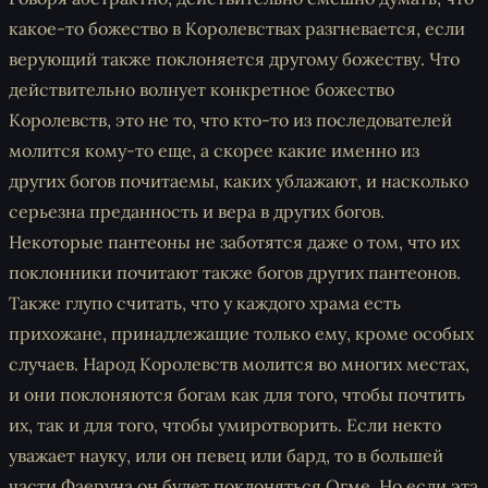
какое-то божество в Королевствах разгневается, если
верующий также поклоняется другому божеству. Что
действительно волнует конкретное божество
Королевств, это не то, что кто-то из последователей
молится кому-то еще, а скорее какие именно из
других богов почитаемы, каких ублажают, и насколько
серьезна преданность и вера в других богов.
Некоторые пантеоны не заботятся даже о том, что их
поклонники почитают также богов других пантеонов.
Также глупо считать, что у каждого храма есть
прихожане, принадлежащие только ему, кроме особых
случаев. Народ Королевств молится во многих местах,
и они поклоняются богам как для того, чтобы почтить
их, так и для того, чтобы умиротворить. Если некто
уважает науку, или он певец или бард, то в большей
части Фаеруна он будет поклоняться Огме. Но если эта