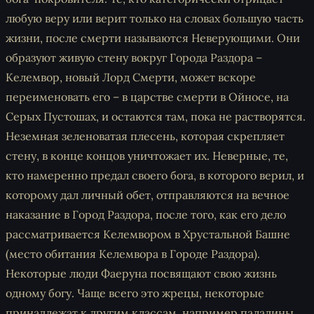
любую веру или верит только на словах большую часть
жизни, после смерти называются Неверующими. Они
образуют живую стену вокруг Города Раздора –
Келемвор, новый Лорд Смерти, может вскоре
переименовать его – в царстве смерти в Ойносе, на
Серых Пустошах, и остаются там, пока не растворятся.
Неземная зеленоватая плесень, которая скрепляет
стену, в конце концов уничтожает их. Неверные, те,
кто намеренно предал своего бога, в которого верил, и
которому дал личный обет, отправляются на вечное
наказание в Город Раздора, после того, как его дело
рассматривается Келемвором в Хрустальной Башне
(место обитания Келемвора в Городе Раздора).
Некоторые люди Фаеруна посвящают свою жизнь
одному богу. Чаще всего это жрецы, некоторые
принадлежат к другим классам, например паладины