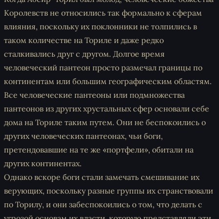
Королевств не относились так формально к сферам
влияния, поскольку их поклонники не толпились в
таком количестве на Ториле и даже редко
сталкивались друг с другом. Долгое время
человеческий пантеон просто размечал границы по
континентам или большим географическим областям.
Все человеческие пантеоны или подмножества
пантеонов из других хрустальных сфер основали себе
дома на Ториле таким путем. Они не беспокоились о
других человеческих пантеонах, чьи боги,
претендовавшие на те же «портфели», обитали на
других континентах.
Однако вскоре боги стали замечать смешивание их
верующих, поскольку разные группы их странствовали
по Торилу, и они забеспокоились о том, что делать с
угрозой основам их власти, которую представляли эти