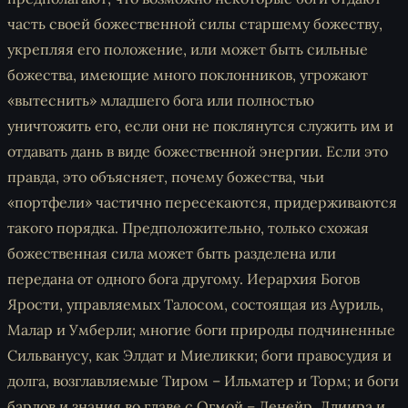
часть своей божественной силы старшему божеству,
укрепляя его положение, или может быть сильные
божества, имеющие много поклонников, угрожают
«вытеснить» младшего бога или полностью
уничтожить его, если они не поклянутся служить им и
отдавать дань в виде божественной энергии. Если это
правда, это объясняет, почему божества, чьи
«портфели» частично пересекаются, придерживаются
такого порядка. Предположительно, только схожая
божественная сила может быть разделена или
передана от одного бога другому. Иерархия Богов
Ярости, управляемых Талосом, состоящая из Ауриль,
Малар и Умберли; многие боги природы подчиненные
Сильванусу, как Элдат и Миеликки; боги правосудия и
долга, возглавляемые Тиром – Ильматер и Торм; и боги
бардов и знания во главе с Огмой – Денейр, Ллиира и