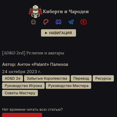
Киборги и Чародеи
НАВИГАЦИЯ
[AD&D 2ed] Религии и аватары
Автор: Антон «Palant» Палихов
24 октября 2023 г.
 AD&D 2e 
 Забытые Королевства 
 Перевод 
 Ресурсы 
 Руководство Игрока 
 Руководство Мастера 
 Советы Мастеру 
Нет времени читать всю статью?