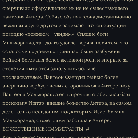
очерчивали сферу влияния ныне не существующего
пантеона Антера. Сейчас оба пантеона дистанционно-
вежливы друг с другом и занимают в этой ситуации
позицию «поживем – увидим». Спящие боги
Мальхоранда, так долго удовлетворявшиеся тем, что
осталось в их древних границах, были разбужены
Войной Богов для более активной роли и впервые за
столетия пытаются заполучить больше
последователей. Пантеон Фаеруна сейчас более
энергично вербует новых сторонников в Антере, но у
Пантеона Мальхоранда есть прочная стабильная база,
поскольку Иштар, внешне божество Антера, на самом
деле только псевдоним, под которым Изис, богиня
Мальхоранда, столетиями работала в Антере.
БОЖЕСТВЕННЫЕ ИММИГРАНТЫ
Когда Абейр-Торил был молод, человеческие божества