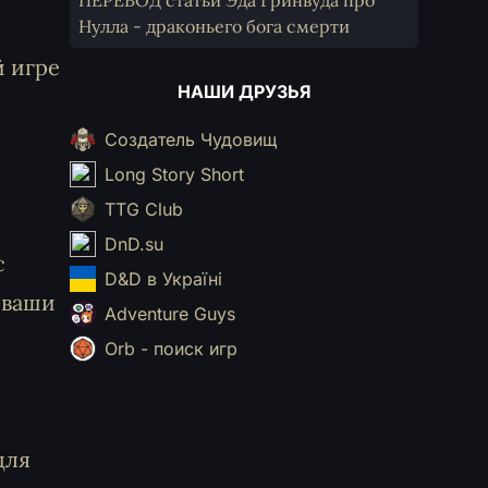
ПЕРЕВОД статьи Эда Гринвуда про
Нулла - драконьего бога смерти
й игре
НАШИ ДРУЗЬЯ
Создатель Чудовищ
Long Story Short
TTG Club
DnD.su
с
D&D в Україні
 ваши
Adventure Guys
Orb - поиск игр
для