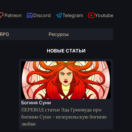
Patreon
Discord
Telegram
Youtube
 RPG
Ресурсы
НОВЫЕ СТАТЬИ
Богиня Суни
ПЕРЕВОД статьи Эда Гринвуда про
богиню Суни - незерильскую богиню
любви