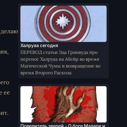
е делаю
Халруаа сегодня
ия,
ПЕРЕВОД статьи Эда Гринвуда про
перенос Халруаа на Абейр во время
Магической Чумы и возвращение во
время Второго Раскола
сего
е ее
ит.
Повелитель зверей - О боге Маларе и