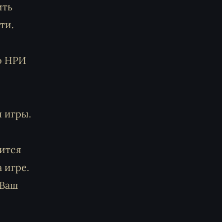
ить
ти.
о НРИ
я игры.
дится
 игре.
 Ваш