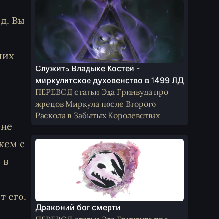
д. Вы
ших
Служить Владыке Костей -
миркулитское духовенство в 1499 ЛД
ПЕРЕВОД статьи Эда Гринвуда про
жрецов Миркула после Второго
Раскола в Забытых Королевствах
 не
жем с
 в
т его.
Драконий бог смерти