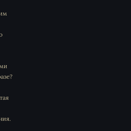
шим
о
ими
разе?
тая
ния.