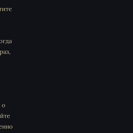
тите
огда
раз,
 о
айте
пенно