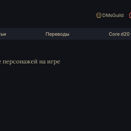
DMsGuild
тьи
Переводы
Core d20
 персонажей на игре