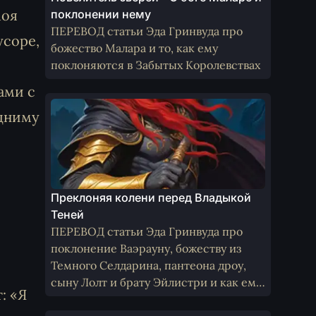
моя
поклонении нему
ПЕРЕВОД статьи Эда Гринвуда про
усоре,
божество Малара и то, как ему
поклоняются в Забытых Королевствах
ами с
одниму
Преклоняя колени перед Владыкой
Теней
ПЕРЕВОД статьи Эда Гринвуда про
поклонение Ваэрауну, божеству из
Темного Селдарина, пантеона дроу,
сыну Лолт и брату Эйлистри и как ему
: «Я
поклоняются не-дроу