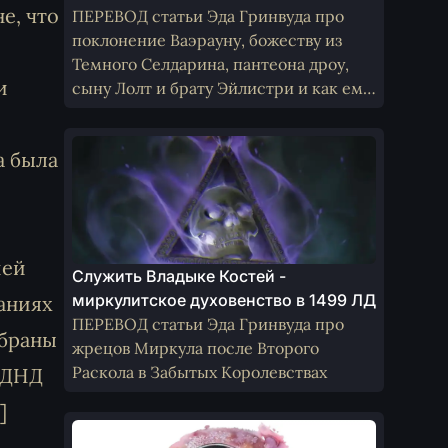
е, что
ПЕРЕВОД статьи Эда Гринвуда про
поклонение Ваэрауну, божеству из
Темного Селдарина, пантеона дроу,
и
сыну Лолт и брату Эйлистри и как ему
поклоняются не-дроу
а была
ией
Служить Владыке Костей -
миркулитское духовенство в 1499 ЛД
аниях
ПЕРЕВОД статьи Эда Гринвуда про
обраны
жрецов Миркула после Второго
Раскола в Забытых Королевствах
в ДНД
]