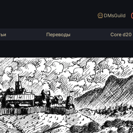
DMsGuild
тьи
Переводы
Core d20