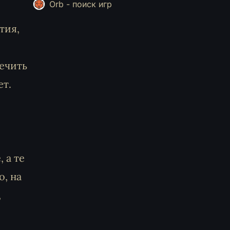
Orb - поиск игр
тия,
печить
ет.
 а те
, на
,