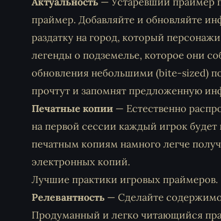
Актуальность
— Устаревший праймер п
праймер. Добавляйте и обновляйте ин
раздатку на город, который персонажи
легенды о подземелье, которое они со
обновления небольшими (bite-sized) п
прочтут и запомнят предложенную и
Печатные копии
— Естественно распро
на первой сессии каждый игрок будет 
печатным копиям намного легче получ
электронных копий.
Лучшие практики игровых праймеров.
Релевантность
— Сделайте содержимое
Продуманный и легко читающийся пр