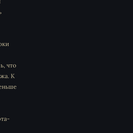
й
ь
оки
ь, что
жа. К
меньше
та-