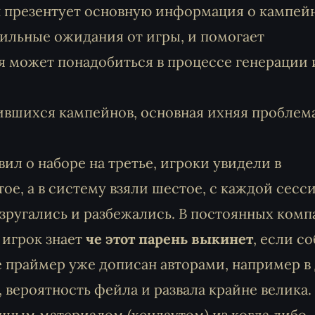
 презентует основную информация о кампейн
ильные ожидания от игры, и помогает
 может понадобиться в процессе генерации 
лившихся кампейнов, основная ихняя проблем
ил о наборе на третье, игроки увидели в
ое, а в систему взяли шестое, с каждой сесс
зругались и разбежались. В постоянных комп
 игрок знает
че этот парень выкинет
, если с
где праймер уже дописан авторами, например 
вероятность фейла и развала крайне велика. 
ным материалом (хендаутом) из когда либо