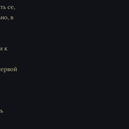
ть се,
но, в
и к
первой
ть