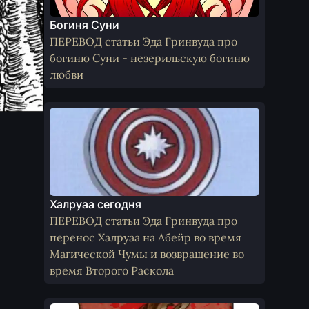
Богиня Суни
ПЕРЕВОД статьи Эда Гринвуда про
богиню Суни - незерильскую богиню
любви
Халруаа сегодня
ПЕРЕВОД статьи Эда Гринвуда про
перенос Халруаа на Абейр во время
Магической Чумы и возвращение во
время Второго Раскола