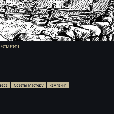
кампании
тера 
 Советы Мастеру 
 кампания 