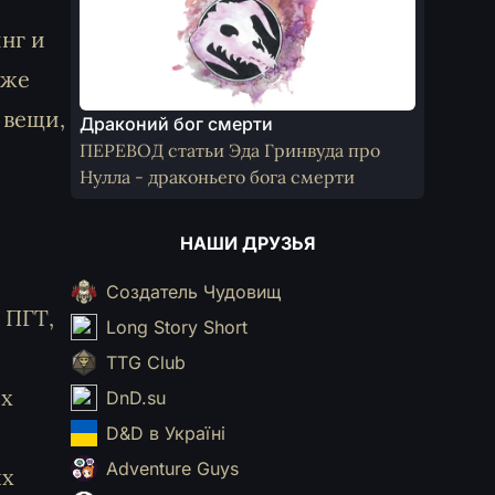
нг и
кже
 вещи,
Драконий бог смерти
ПЕРЕВОД статьи Эда Гринвуда про
Нулла - драконьего бога смерти
НАШИ ДРУЗЬЯ
Создатель Чудовищ
 ПГТ,
Long Story Short
TTG Club
ых
DnD.su
D&D в Україні
Adventure Guys
ых