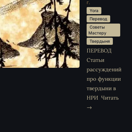
г.
 Yora 
 Перевод 
 Советы 
Мастеру 
 Твердыня 
ПЕРЕВОД
Статьи
рассуждений
про функции
твердыни в
НРИ
Читать
→