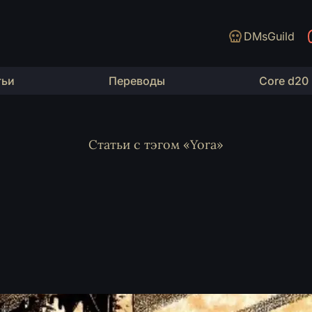
DMsGuild
тьи
Переводы
Core d20
Статьи с тэгом «Yora»