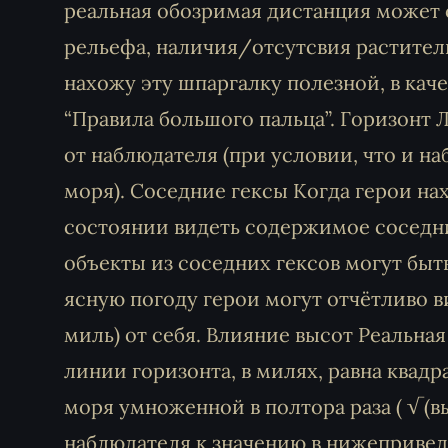
реальная обозримая дистанция может о
рельефа, наличия/отсутсвия раститель
нахожу эту шпаргалку полезной, в кач
“Правила большого пальца”. Горизонт Л
от наблюдателя (при условии, что и н
моря). Соседние гексы Когда герои нах
состоянии видеть содержимое соседни
объекты из соседних гексов могут быт
ясную погоду герои могут отчётливо в
миль) от себя. Влияние высот Реальна
линии горизонта, в милях, равна квад
моря умноженной в полтора раза ( √(выс
наблюдателя к значению в нижеприве