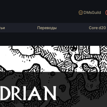
DMsGuild
тьи
Переводы
Core d20