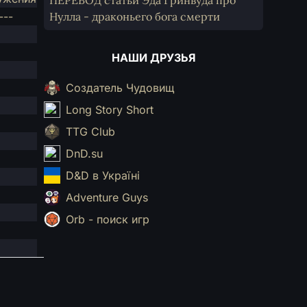
ПЕРЕВОД статьи Эда Гринвуда про
Нулла - драконьего бога смерти
---
НАШИ ДРУЗЬЯ
Создатель Чудовищ
Long Story Short
TTG Club
DnD.su
D&D в Україні
Adventure Guys
Orb - поиск игр