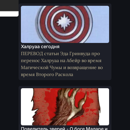
Халруаа сегодня
ПЕРЕВОД статьи Эда Гринвуда про
перенос Халруаа на Абейр во время
Магической Чумы и возвращение во
время Второго Раскола
Повелитель зверей - О боге Маларе и