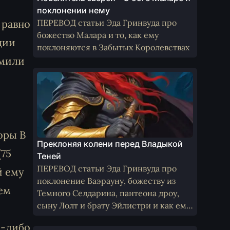
поклонении нему
ПЕРЕВОД статьи Эда Гринвуда про
 равно
божество Малара и то, как ему
ции
поклоняются в Забытых Королевствах
 мили
е
оры В
Преклоняя колени перед Владыкой
(75
Теней
ПЕРЕВОД статьи Эда Гринвуда про
й ему
поклонение Ваэрауну, божеству из
ем
Темного Селдарина, пантеона дроу,
сыну Лолт и брату Эйлистри и как ему
поклоняются не-дроу
м-либо