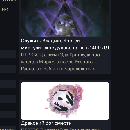
 не
а
Служить Владыке Костей -
миркулитское духовенство в 1499 ЛД
ПЕРЕВОД статьи Эда Гринвуда про
жрецов Миркула после Второго
Раскола в Забытых Королевствах
Драконий бог смерти
ужения