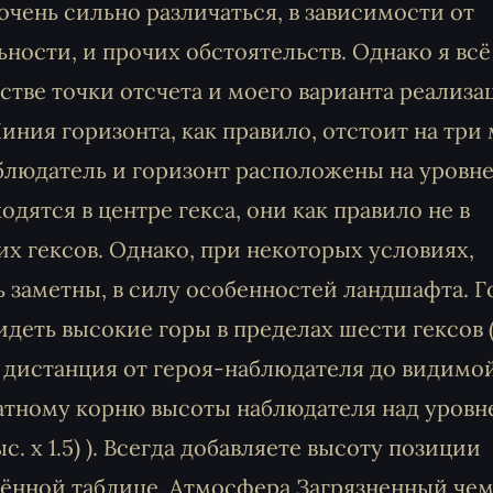
чень сильно различаться, в зависимости от
ности, и прочих обстоятельств. Однако я всё
естве точки отсчета и моего варианта реализа
иния горизонта, как правило, отстоит на три
аблюдатель и горизонт расположены на уровн
одятся в центре гекса, они как правило не в
х гексов. Однако, при некоторых условиях,
ь заметны, в силу особенностей ландшафта. Г
идеть высокие горы в пределах шести гексов 
я дистанция от героя-наблюдателя до видимо
ратному корню высоты наблюдателя над уровн
. x 1.5) ). Всегда добавляете высоту позиции
дённой таблице. Атмосфера Загрязненный че