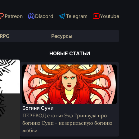
Patreon
Discord
Telegram
Youtube
 RPG
Ресурсы
НОВЫЕ СТАТЬИ
Богиня Суни
ПЕРЕВОД статьи Эда Гринвуда про
богиню Суни - незерильскую богиню
любви