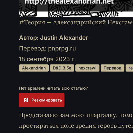
#Теория — Александрийский Hexcrawl,
Автор: Justin Alexander
Перевод: pnprpg.ru
18 сентября 2023 г.
 Alexandrian 
 D&D 3.5e 
 hexcrawl 
 Перевод 
 г
Нет времени читать всю статью?
Резюмировать
Представляю вам мою шпаргалку, пом
простираться поле зрения героев путе