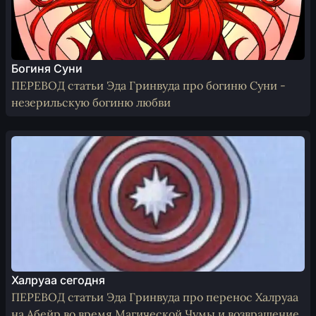
Богиня Суни
ПЕРЕВОД статьи Эда Гринвуда про богиню Суни -
незерильскую богиню любви
Халруаа сегодня
ПЕРЕВОД статьи Эда Гринвуда про перенос Халруаа
на Абейр во время Магической Чумы и возвращение