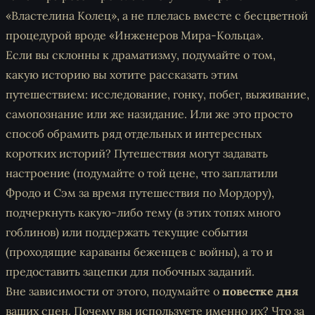
«
Властелина Колец
», а не плелась вместе с бесцветной
процедурой вроде «
Инженеров Мира-Кольца
».
Если вы склонны к драматизму, подумайте о том,
какую историю вы хотите рассказать этим
путешествием: исследование, гонку, побег, выживание,
самопознание или же назидание. Или же это просто
способ обрамить ряд отдельных и интересных
коротких историй? Путешествия могут задавать
настроение (подумайте о той цене, что заплатили
Фродо и Сэм за время путешествия по Мордору),
подчеркнуть какую-либо тему (в этих топях много
гоблинов) или поддержать текущие события
(проходящие караваны беженцев с войны), а то и
предоставить зацепки для побочных заданий.
Вне зависимости от этого, подумайте о
повестке дня
ваших сцен. Почему вы используете именно их? Что за