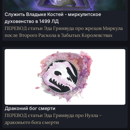
Служить Владыке Костей - миркулитское
духовенство в 1499 ЛД
ПЕРЕВОД статьи Эда Гринвуда про жрецов Миркула
после Второго Раскола в Забытых Королевствах
Драконий бог смерти
ПЕРЕВОД статьи Эда Гринвуда про Нулла -
драконьего бога смерти