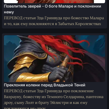
Повелитель зверей - О боге Маларе и поклонении
нему
ПЕРЕВОД статьи Эда Гринвуда про божество Малара
и то, как ему поклоняются в Забытых Королевствах
Преклоняя колени перед Владыкой Теней
ПЕРЕВОД статьи Эда Гринвуда про поклонение
Ваэрауну, божеству из Темного Селдарина, пантеона
дроу, сыну Лолт и брату Эйлистри и как ему
поклоняются не-дроу