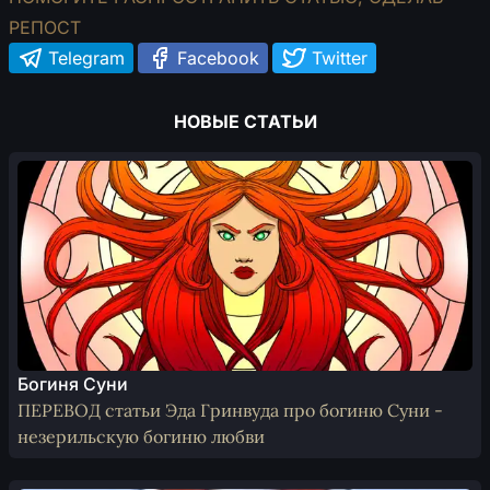
РЕПОСТ
Telegram
Facebook
Twitter
НОВЫЕ СТАТЬИ
Богиня Суни
ПЕРЕВОД статьи Эда Гринвуда про богиню Суни -
незерильскую богиню любви