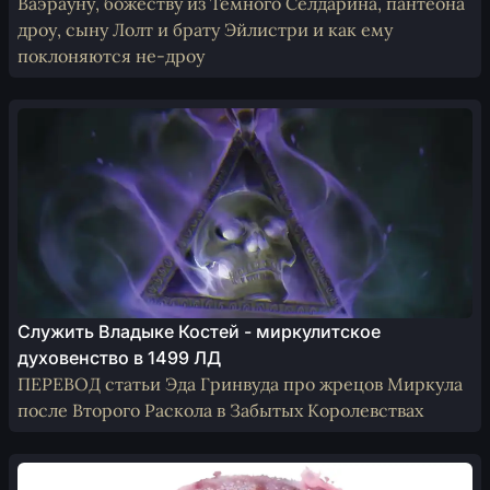
Ваэрауну, божеству из Темного Селдарина, пантеона
дроу, сыну Лолт и брату Эйлистри и как ему
поклоняются не-дроу
Служить Владыке Костей - миркулитское
духовенство в 1499 ЛД
ПЕРЕВОД статьи Эда Гринвуда про жрецов Миркула
после Второго Раскола в Забытых Королевствах