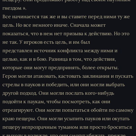
гнездом ».
Все начинается так же и вы ставите перед ними ту же
цель. Но все немного иначе. Сначала может
показаться, что в нем нет
призыва к действию
. Но это
не так. У игроков есть цель, и им был
представлен
источник конфликта
между ними и
целью, как и в бою. Разница в том, что действия,
которые они могут предпринять, более открыты.
Герои могли атаковать, кастовать заклинания и пускать
стрелы в пауков и победить, или они могли выбрать
другой
подход
. Они могли послать кого-нибудь
подойти к паукам, чтобы посмотреть, как они
отреагируют. Они могли попытаться обойти по самому
краю пещеры. Они могли усыпить пауков или окутать
пещеру непрозрачным туманом или просто броситься
к выходу в надежде, что они смогут убежать, прежде