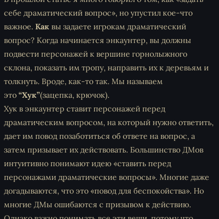
себе драматический вопрос», но упустил кое-что
важное.
Как
вы задаете игрокам драматический
вопрос? Когда начинается энкаунтер, вы должны
подвести персонажей к вершине горнолыжного
склона, показать им тропу, направить их к деревьям и
толкнуть. Вроде, как-то так. Мы называем
это
“Хук”
(зацепка, крючок)
.
Хук в энкаунтер ставит персонажей перед
драматическим вопросом, на который нужно ответить,
дает им повод позаботиться об ответе на вопрос, а
затем призывает их действовать. Большинство ДМов
интуитивно понимают идею «ставить перед
персонажами драматические вопросы». Многие даже
догадываются, что это «повод для беспокойства». Но
многие ДМы ошибаются с призывом к действию.
Однако важно понимать все эти вещи, потому что