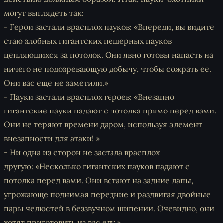
могут выглядеть так:
- Герои застали врасплох пауков:
«Впереди, вы видите
стаю злобных гигантских пещерных пауков
цепляющихся за потолок. Они явно готовы напасть на
ничего не подозревающую добычу, чтобы сожрать ее.
Они вас еще не заметили.»
- Пауки застали врасплох героев: «
Внезапно
гигантские пауки падают с потолка прямо перед вами.
Они не теряют времени даром, используя элемент
внезапности для атаки! »
- Ни одна из сторон не застала врасплох
другую:
«Несколько гигантских пауков падают с
потолка перед вами. Они встают на задние лапы,
угрожающе поднимая передние и раздвигая двойные
пары челюстей в беззвучном шипении. Очевидно, они
хотят приготовить из вас еду.»