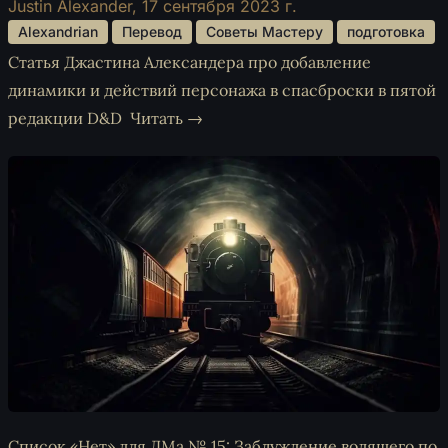
Justin Alexander,
17 сентября 2023 г.
 Alexandrian 
 Перевод 
 Советы Мастеру 
 подготовка 
Статья Джастина Александера про добавление
динамики и действий персонажа в спасброски в пятой
редакции D&D
Читать →
Список «Нет» для ДМа № 15: Заблуждение водящего по