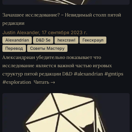
Зачахшее исследование? – Невидимый столп пятой
редакции
Justin Alexander,
17 сентября 2023 г.
 Alexandrian 
 D&D 5e 
 hexcrawl 
 Гекскраул 
 Перевод 
 Советы Мастеру 
Александриан убедительно показывает что
исследование является важной частью игровых
структур пятой редакции D&D #alexandrian #gmtips
#exploration
Читать →