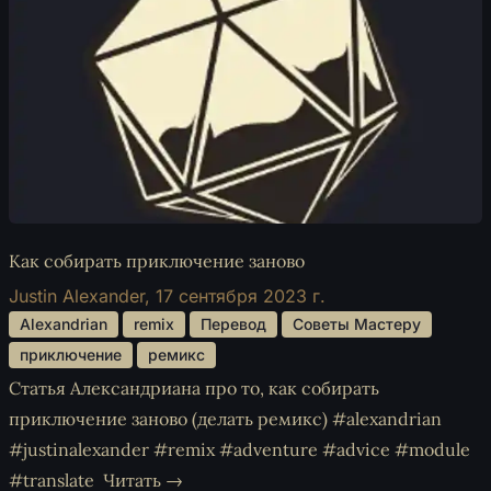
Как собирать приключение заново
Justin Alexander,
17 сентября 2023 г.
 Alexandrian 
 remix 
 Перевод 
 Советы Мастеру 
 приключение 
 ремикс 
Статья Александриана про то, как собирать
приключение заново (делать ремикс) #alexandrian
#justinalexander #remix #adventure #advice #module
#translate
Читать →