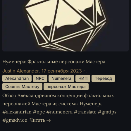
Нуменера: Фрактальные персонажи Мастера
Justin Alexander,
17 сентября 2023 г.
 Alexandrian 
 NPC 
 Numenera 
 НИП 
 Перевод 
 Советы Мастеру 
 персонаж Мастера 
Обзор Александрианом концепции фрактальных
персонажей Мастера из системы Нуменера
#alexandrian #npc #numenera #translate #gmtips
#gmadvice
Читать →