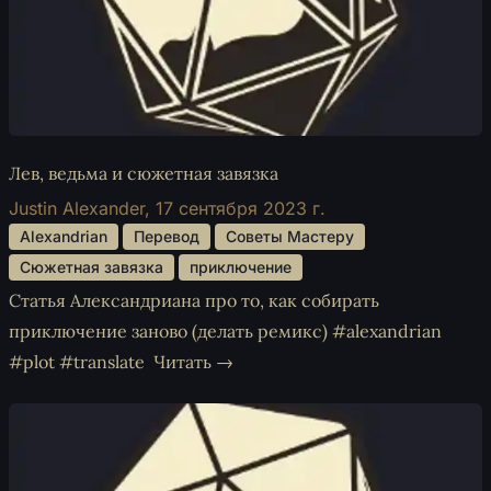
Лев, ведьма и сюжетная завязка
Justin Alexander,
17 сентября 2023 г.
 Alexandrian 
 Перевод 
 Советы Мастеру 
 Сюжетная завязка 
 приключение 
Статья Александриана про то, как собирать
приключение заново (делать ремикс) #alexandrian
#plot #translate
Читать →