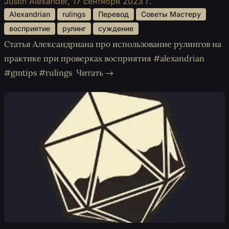
Justin Alexander,
17 сентября 2023 г.
 Alexandrian 
 rulings 
 Перевод 
 Советы Мастеру 
 восприятие 
 рулинг 
 суждение 
Статья Александриана про использование рулингов на
практике при проверках восприятия #alexandrian
#gmtips #rulings
Читать →