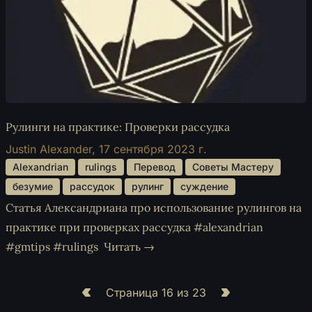
Рулинги на практике: Проверки рассудка
Justin Alexander,
17 сентября 2023 г.
 Alexandrian 
 rulings 
 Перевод 
 Советы Мастеру 
 безумие 
 рассудок 
 рулинг 
 суждение 
Статья Александриана про использование рулингов на
практике при проверках рассудка #alexandrian
#gmtips #rulings
Читать →
Страница 16 из 23