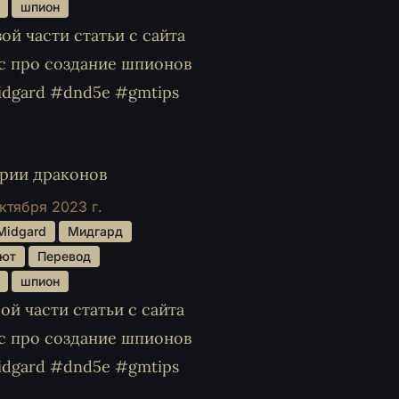
 
 шпион 
й части статьи с сайта
с про создание шпионов
idgard #dnd5e #gmtips
ерии драконов
ктября 2023 г.
 Midgard 
 Мидгард 
ют 
 Перевод 
 
 шпион 
й части статьи с сайта
с про создание шпионов
idgard #dnd5e #gmtips