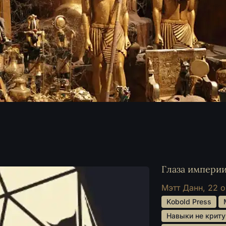
Глаза импери
Мэтт Данн,
22 о
 Kobold Press 
 Навыки не криту