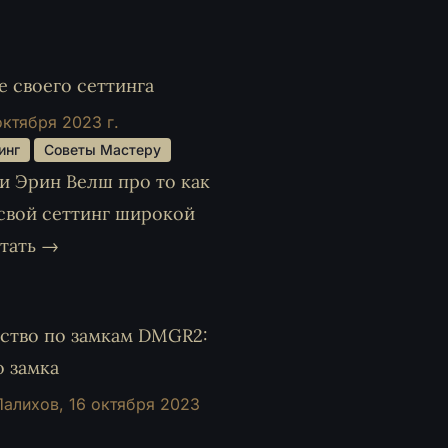
 своего сеттинга
октября 2023 г.
инг 
 Советы Мастеру 
и Эрин Велш про то как
свой сеттинг широкой
тать →
ство по замкам DMGR2:
 замка
 Палихов,
16 октября 2023