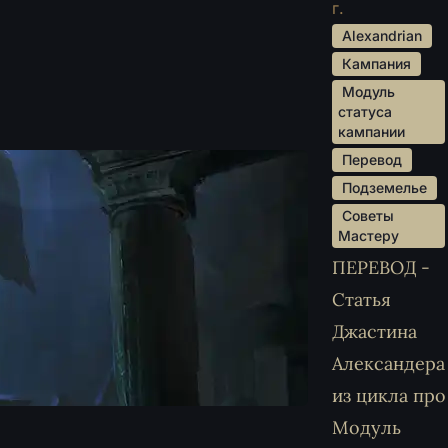
г.
 Alexandrian 
 Кампания 
 Модуль 
статуса 
кампании 
 Перевод 
 Подземелье 
 Советы 
Мастеру 
ПЕРЕВОД -
Статья
Джастина
Александера
из цикла про
Модуль