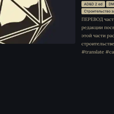
 AD&D 2 ed 
 D
 Строительство з
ПЕРЕВОД част
редакции посв
этой части ра
строительстве
#translate #ca