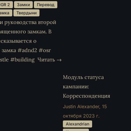
MGR 2 
 Замки 
 Перевод 
амка 
 Твердыни 
и руководства второй
ященного замкам. В
ссказывается о
 замка #adnd2 #osr
stle #building
Читать →
Модуль статуса
кампании:
Корреспонденция
Justin Alexander,
15
октября 2023 г.
 Alexandrian 