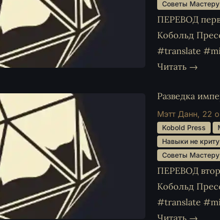
 Советы Мастеру
ПЕРЕВОД перво
Кобольд Прес
#translate #m
Читать →
Разведка имп
Мэтт Данн,
22 о
 Kobold Press 
 Навыки не криту
 Советы Мастеру
ПЕРЕВОД второ
Кобольд Прес
#translate #m
Читать →