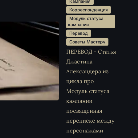
 Кампания 
 Корреспонденция 
 Модуль статуса 
кампании 
 Перевод 
 Советы Мастеру 
ПЕРЕВОД - Статья
Джастина
Александера из
цикла про
Модуль статуса
кампании
посвященная
переписке между
персонажами