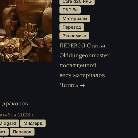
 Core d20 RPG 
 D&D 5e 
 Материалы 
 Перевод 
 Экономика 
ПЕРЕВОД Статьи
Olddungeonmaster
посвященной
весу материалов
Читать →
и драконов
ктября 2023 г.
 Midgard 
 Мидгард 
ют 
 Перевод 