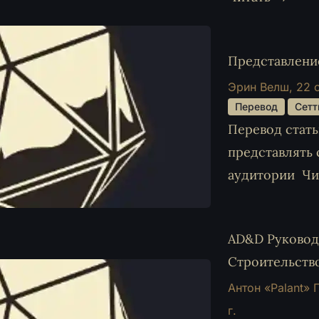
Представление
Эрин Велш,
22 
 Перевод 
 Сетт
Перевод стать
представлять 
аудитории
Чи
AD&D Руковод
Строительство
Антон «Palant»
г.