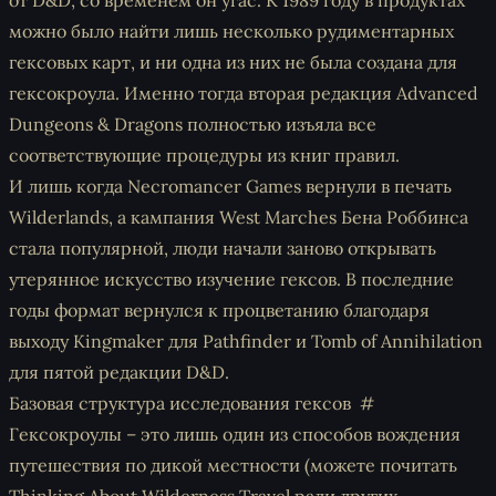
от D&D, со временем он угас. К 1989 году в продуктах
можно было найти лишь несколько рудиментарных
гексовых карт, и ни одна из них не была создана для
гексокроула. Именно тогда вторая редакция Advanced
Dungeons & Dragons полностью изъяла все
соответствующие процедуры из книг правил.
И лишь когда Necromancer Games вернули в печать
Wilderlands, а кампания West Marches Бена Роббинса
стала популярной, люди начали заново открывать
утерянное искусство изучение гексов. В последние
годы формат вернулся к процветанию благодаря
выходу Kingmaker для Pathfinder и Tomb of Annihilation
для пятой редакции D&D.
Базовая структура исследования гексов
Гексокроулы – это лишь один из способов вождения
путешествия по дикой местности (можете почитать