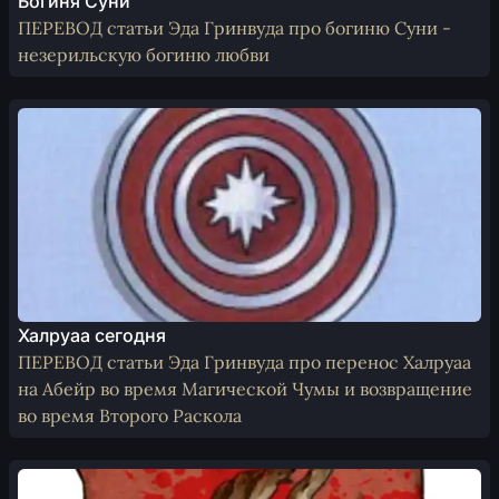
Богиня Суни
ПЕРЕВОД статьи Эда Гринвуда про богиню Суни -
незерильскую богиню любви
Халруаа сегодня
ПЕРЕВОД статьи Эда Гринвуда про перенос Халруаа
на Абейр во время Магической Чумы и возвращение
во время Второго Раскола