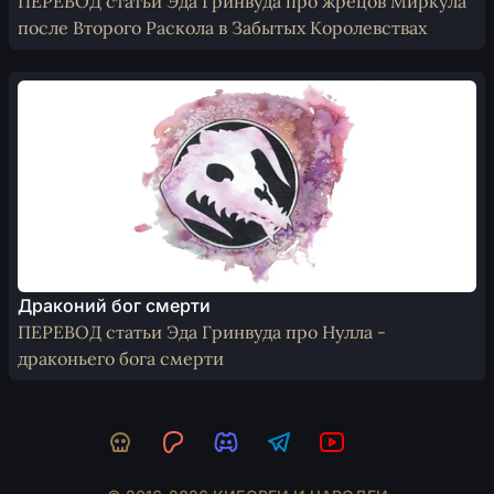
ПЕРЕВОД статьи Эда Гринвуда про жрецов Миркула
после Второго Раскола в Забытых Королевствах
Драконий бог смерти
ПЕРЕВОД статьи Эда Гринвуда про Нулла -
драконьего бога смерти