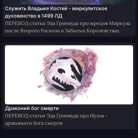
Служить Владыке Костей - миркулитское
духовенство в 1499 ЛД
ПЕРЕВОД статьи Эда Гринвуда про жрецов Миркула
после Второго Раскола в Забытых Королевствах
Драконий бог смерти
ПЕРЕВОД статьи Эда Гринвуда про Нулла -
драконьего бога смерти