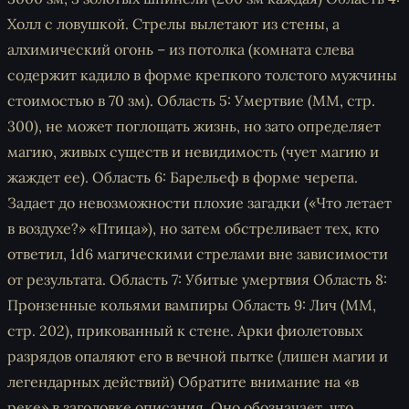
Холл с ловушкой. Стрелы вылетают из стены, а
алхимический огонь – из потолка (комната слева
содержит кадило в форме крепкого толстого мужчины
стоимостью в 70 зм). Область 5: Умертвие (MM, стр.
300), не может поглощать жизнь, но зато определяет
магию, живых существ и невидимость (чует магию и
жаждет ее). Область 6: Барельеф в форме черепа.
Задает до невозможности плохие загадки («Что летает
в воздухе?» «Птица»), но затем обстреливает тех, кто
ответил, 1d6 магическими стрелами вне зависимости
от результата. Область 7: Убитые умертвия Область 8:
Пронзенные кольями вампиры Область 9: Лич (MM,
стр. 202), прикованный к стене. Арки фиолетовых
разрядов опаляют его в вечной пытке (лишен магии и
легендарных действий) Обратите внимание на «в
реке» в заголовке описания. Оно обозначает, что