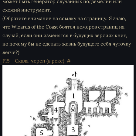
может быть генератор случайных подземелий или
схожий инструмент.
(Обратите внимание на ссылку на страницу. Я знаю,
что Wizards of the Coast боятся номеров страниц на
случай, если они изменятся в будущих версиях книг,
но почему бы не сделать жизнь будущего себя чуточку
легче?)
F15 – Скала-череп (в реке)