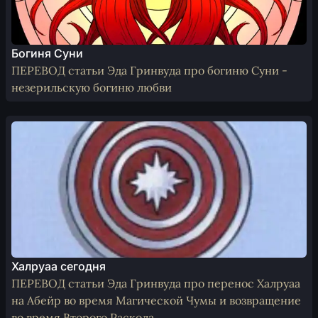
Богиня Суни
ПЕРЕВОД статьи Эда Гринвуда про богиню Суни -
незерильскую богиню любви
Халруаа сегодня
ПЕРЕВОД статьи Эда Гринвуда про перенос Халруаа
на Абейр во время Магической Чумы и возвращение
во время Второго Раскола