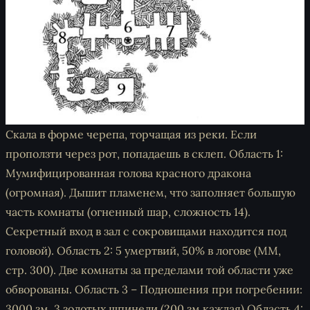
Скала в форме черепа, торчащая из реки. Если
проползти через рот, попадаешь в склеп. Область 1:
Мумифицированная голова красного дракона
(огромная). Дышит пламенем, что заполняет большую
часть комнаты (огненный шар, сложность 14).
Секретный вход в зал с сокровищами находится под
головой). Область 2: 5 умертвий, 50% в логове (MM,
стр. 300). Две комнаты за пределами той области уже
обворованы. Область 3 – Подношения при погребении:
3000 зм, 3 золотых шпинели (200 зм каждая) Область 4: