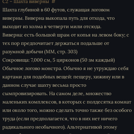
C2 – Шахта виверны
Шахта глубиной в 60 футов, служащая логовом
виверны. Виверна выкопала путь для отхода, что
выходит из холма в четверти мили отсюда.
Виверна: есть большой шрам от копья на левом боку; с
тех пор предпочитает держаться подальше от
разумной добычи (MM, стр. 303)
Сокровища: 7,000 см, 5 цирконов (50 зм каждый)
Обычное логово монстра. Обычно я не утруждаю себя
картами для подобных вещей: пещеру, хижину или в
данном случае шахту весьма просто
сымпровизировать. На самом деле, множество
маленьких комплексов, в которых с полдесятка комнат
или около того, можно сделать точно также без особого
труда (если предполагается, что в них нет ничего
радикального необычного). Альтернативой этому