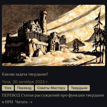
Какова задача твердыни?
Yora,
30 октября 2023 г.
 Yora 
 Перевод 
 Советы Мастеру 
 Твердыня 
ПЕРЕВОД Статьи рассуждений про функции твердыни
в НРИ
Читать →