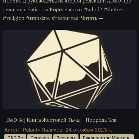
ПЕРЕВОД руководства из второй редакции AD&D про
религии в Забытых Королевствах #adnd2 #deities
#religion #translate #resources
Читать →
[D&D 3e] Книга Жестокой Тьмы - Природа Зла
Антон «Palant» Палихов,
24 октября 2023 г.
 D&D 3e 
 Перевод 
 Ресурсы 
 Руководство Мастера 