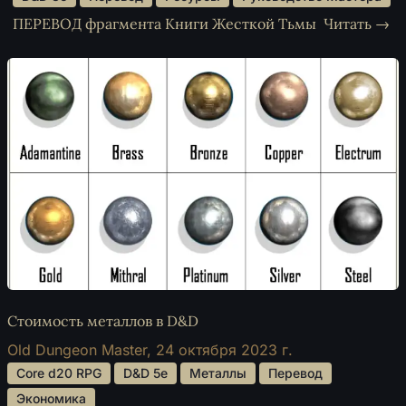
ПЕРЕВОД фрагмента Книги Жесткой Тьмы
Читать →
Стоимость металлов в D&D
Old Dungeon Master,
24 октября 2023 г.
 Core d20 RPG 
 D&D 5e 
 Металлы 
 Перевод 
 Экономика 