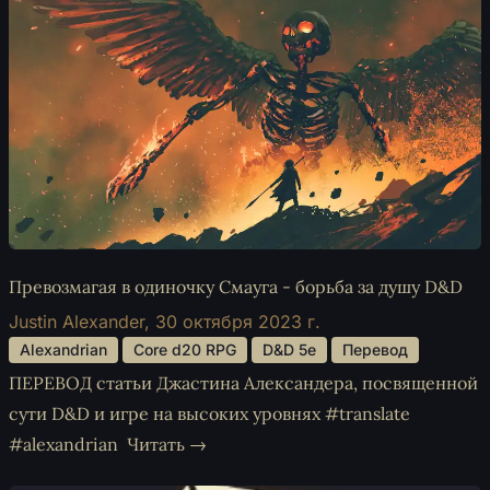
Превозмагая в одиночку Смауга - борьба за душу D&D
Justin Alexander,
30 октября 2023 г.
 Alexandrian 
 Core d20 RPG 
 D&D 5e 
 Перевод 
ПЕРЕВОД статьи Джастина Александера, посвященной
сути D&D и игре на высоких уровнях #translate
#alexandrian
Читать →