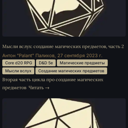
Мысли вслух: создание магических предметов, часть 2
Антон "Palant" Палихов,
27 сентября 2023 г.
 Core d20 RPG 
 D&D 5e 
 Магические предметы 
 Мысли вслух 
 Создание магических предметов 
Вторая часть цикла про создание магических
предметов
Читать →