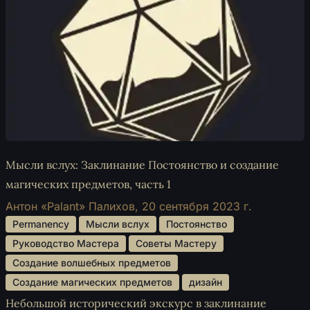
Мысли вслух: Заклинание Постоянство и создание
магических предметов, часть 1
Антон «Palant» Палихов,
20 сентября 2023 г.
 Permanency 
 Мысли вслух 
 Постоянство 
 Руководство Мастера 
 Советы Мастеру 
 Создание волшебных предметов 
 Создание магических предметов 
 дизайн 
Небольшой исторический экскурс в заклинание