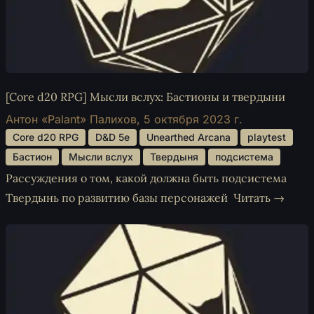
[Core d20 RPG] Мысли вслух: Бастионы и твердыни
Антон «Palant» Палихов,
5 октября 2023 г.
 Core d20 RPG 
 D&D 5e 
 Unearthed Arcana 
 playtest 
 Бастион 
 Мысли вслух 
 Твердыня 
 подсистема 
Рассуждения о том, какой должна быть подсистема
Твердынь по развитию базы персонажей
Читать →