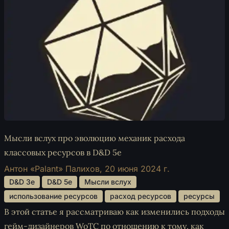
Мысли вслух про эволюцию механик расхода
классовых ресурсов в D&D 5e
Антон «Palant» Палихов,
20 июня 2024 г.
 D&D 3e 
 D&D 5e 
 Мысли вслух 
 использование ресурсов 
 расход ресурсов 
 ресурсы 
В этой статье я рассматриваю как изменились подходы
гейм-дизайнеров WoTC по отношению к тому, как