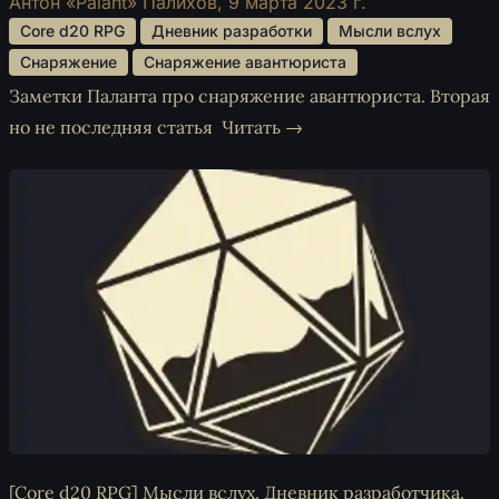
Антон «Palant» Палихов,
9 марта 2023 г.
 Core d20 RPG 
 Дневник разработки 
 Мысли вслух 
 Снаряжение 
 Снаряжение авантюриста 
Заметки Паланта про снаряжение авантюриста. Вторая
но не последняя статья
Читать →
[Core d20 RPG] Мысли вслух. Дневник разработчика.