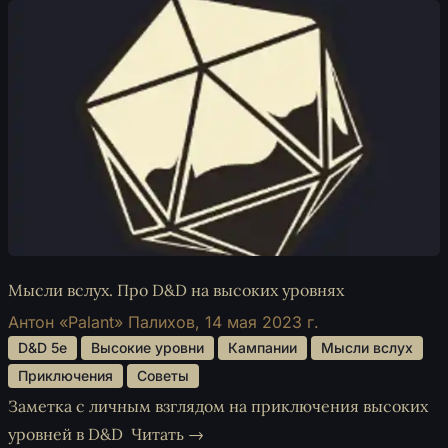
Мысли вслух. Про D&D на высоких уровнях
Антон «Palant» Палихов,
14 мая 2023 г.
 D&D 5e 
 Высокие уровни 
 Кампании 
 Мысли вслух 
 Приключения 
 Советы 
Заметка с личным взглядом на приключения высоких
уровней в D&D
Читать →