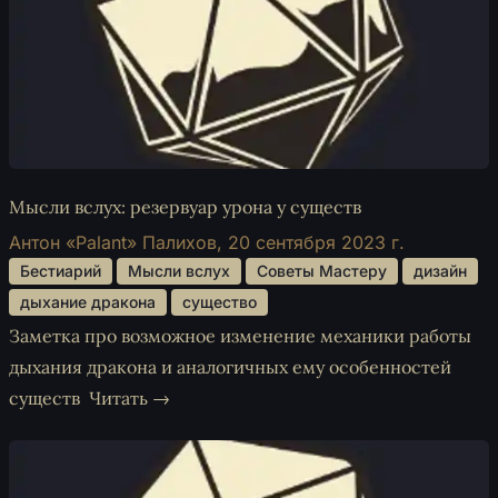
Мысли вслух: резервуар урона у существ
Антон «Palant» Палихов,
20 сентября 2023 г.
 Бестиарий 
 Мысли вслух 
 Советы Мастеру 
 дизайн 
 дыхание дракона 
 существо 
Заметка про возможное изменение механики работы
дыхания дракона и аналогичных ему особенностей
существ
Читать →