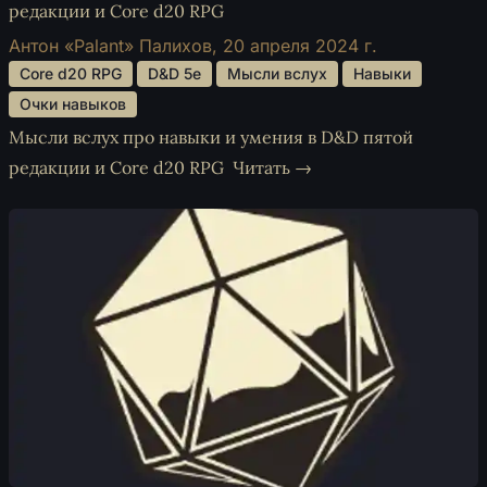
редакции и Core d20 RPG
Антон «Palant» Палихов,
20 апреля 2024 г.
 Core d20 RPG 
 D&D 5e 
 Мысли вслух 
 Навыки 
 Очки навыков 
Мысли вслух про навыки и умения в D&D пятой
редакции и Core d20 RPG
Читать →