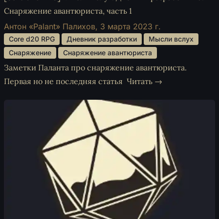
Снаряжение авантюриста, часть 1
Антон «Palant» Палихов,
3 марта 2023 г.
 Core d20 RPG 
 Дневник разработки 
 Мысли вслух 
 Снаряжение 
 Снаряжение авантюриста 
Заметки Паланта про снаряжение авантюриста.
Первая но не последняя статья
Читать →